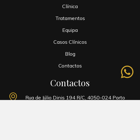
Clínica
Tratamentos
Equipa
Casos Clínicos
Blog
Contactos
whatsapp
Contactos
Rua de Júlio Dinis 194 R/C, 4050-024 Porto
966 939 539
|
220 430 090
* Custo de chamada para rede fixa ou rede móvel
nacional