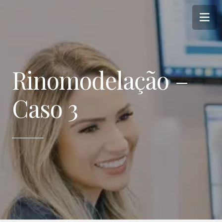
Rinomodelação –
Caso 3