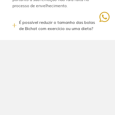
processo de envelhecimento.
whatsapp
É possível reduzir o tamanho das bolas
de Bichat com exercício ou uma dieta?
As bolas de Bichat podem voltar a
crescer?
Casos Clínicos