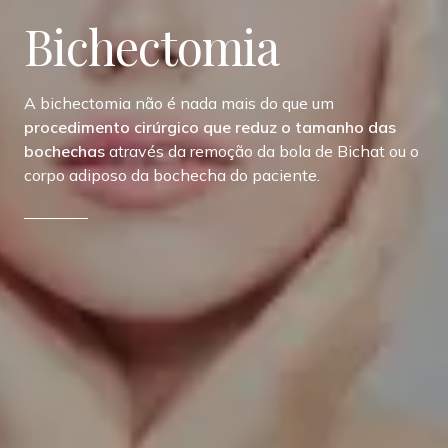
Bichectomia
A bichectomia não é nada mais do que um
procedimento cirúrgico que reduz o tamanho das
bochechas
através da remoção da bola de Bichat ou o
corpo adiposo da bochecha do paciente.