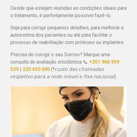
Desde que estejam reunidas as condições ideais para
o tratamento, é perfeitamente possível fazê-lo.
Seja para corrigir pequenos detalhes, para melhorar a
autoestima dos pacientes ou até para facilitar o
processo de reabilitação com próteses ou implantes.
Precisa de corrigir o seu Sorriso? Marque uma
consulta de avaliação ortodôntica 📞
+351 966 939
539
|
220 430 090
(*𝘤𝘶𝘴𝘵𝘰 𝘥𝘢𝘴 𝘤𝘩𝘢𝘮𝘢𝘥𝘢𝘴
𝘳𝘦𝘴𝘱𝘦𝘵𝘪𝘷𝘰 𝘱𝘢𝘳𝘢 𝘢 𝘳𝘦𝘥𝘦 𝘮ó𝘷𝘦𝘭 𝘦 𝘧𝘪𝘹𝘢 𝘯𝘢𝘤𝘪𝘰𝘯𝘢𝘭).