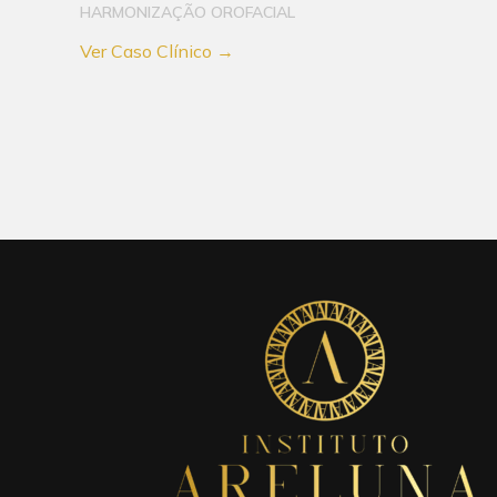
HARMONIZAÇÃO OROFACIAL
Ver Caso Clínico →