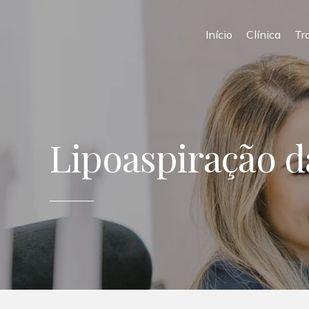
Início
Clínica
Tr
Lipoaspiração d