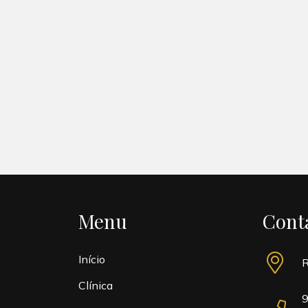
Menu
Cont
Início
R
Clínica
9