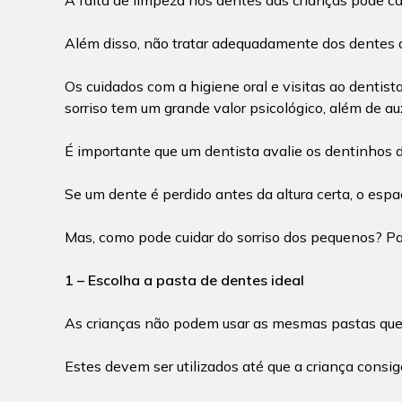
A falta de limpeza nos dentes das crianças pode cau
Além disso, não tratar adequadamente dos dentes de
Os cuidados com a higiene oral e visitas ao dentis
sorriso tem um grande valor psicológico, além de aux
É importante que um dentista avalie os dentinhos 
Se um dente é perdido antes da altura certa, o esp
Mas, como pode cuidar do sorriso dos pequenos? Pa
1 – Escolha a pasta de dentes ideal
As crianças não podem usar as mesmas pastas que os 
Estes devem ser utilizados até que a criança consiga