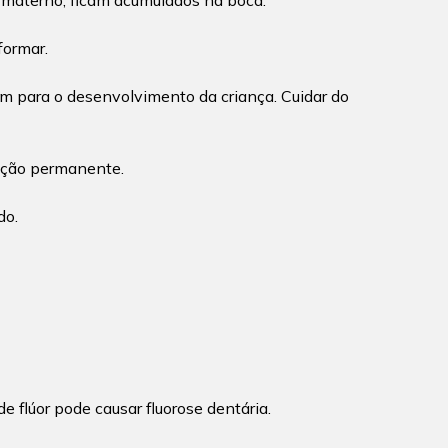
te materno, ficam acumulados na boca.
formar.
ém para o desenvolvimento da criança. Cuidar do
tição permanente.
do.
e flúor pode causar fluorose dentária.