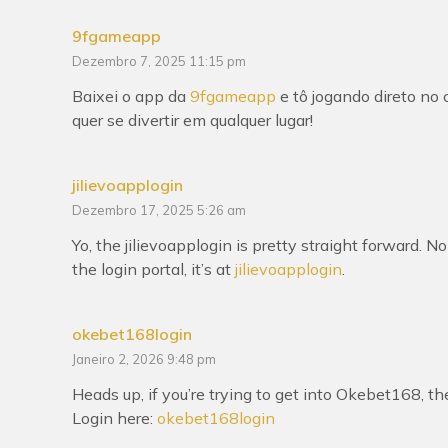
9fgameapp
Dezembro 7, 2025 11:15 pm
Baixei o app da
9fgameapp
e tô jogando direto no 
quer se divertir em qualquer lugar!
jilievoapplogin
Dezembro 17, 2025 5:26 am
Yo, the jilievoapplogin is pretty straight forward. No
the login portal, it’s at
jilievoapplogin
.
okebet168login
Janeiro 2, 2026 9:48 pm
Heads up, if you’re trying to get into Okebet168, t
Login here:
okebet168login