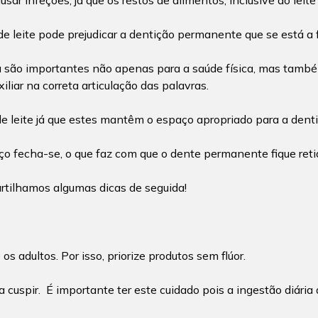
sar infeções, já que os restos de alimentos, inclusive do lei
 leite pode prejudicar a dentição permanente que se está a 
ta são importantes não apenas para a saúde física, mas tamb
iliar na correta articulação das palavras.
de leite já que estes mantêm o espaço apropriado para a den
aço fecha-se, o que faz com que o dente permanente fique reti
rtilhamos algumas dicas de seguida!
adultos. Por isso, priorize produtos sem flúor.
 cuspir. É importante ter este cuidado pois a ingestão diária d