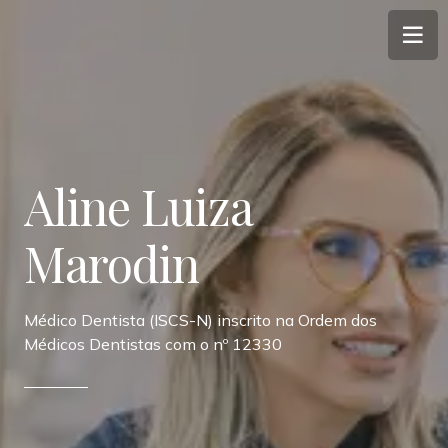
Aline Luiza
Marodin
Médico Dentista (ISCS-N) inscrito na Ordem dos
Médicos Dentistas com o nº 12330