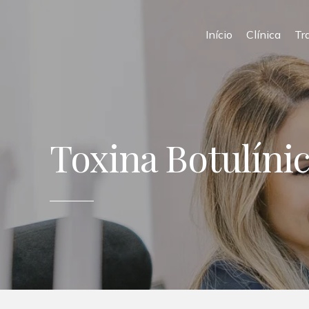
Início
Clínica
Tr
Toxina Botulínic