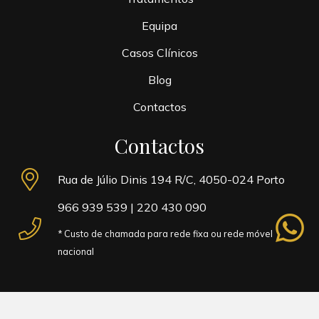
Equipa
Casos Clínicos
Blog
Contactos
Contactos
Rua de Júlio Dinis 194 R/C, 4050-024 Porto
966 939 539
|
220 430 090
whatsapp
* Custo de chamada para rede fixa ou rede móvel
nacional
Copyright ©
2023
Instituto Areluna Medicina Dentária