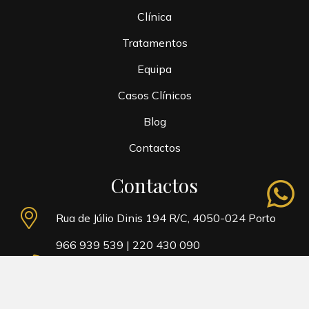
Clínica
Tratamentos
Equipa
Casos Clínicos
Blog
Contactos
Contactos
whatsapp
Rua de Júlio Dinis 194 R/C, 4050-024 Porto
966 939 539
|
220 430 090
* Custo de chamada para rede fixa ou rede móvel
nacional