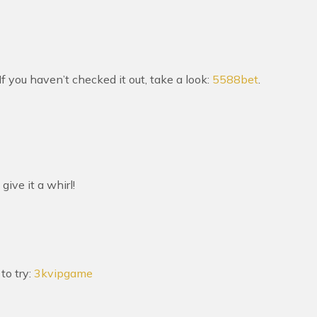
If you haven’t checked it out, take a look:
5588bet
.
give it a whirl!
to try:
3kvipgame