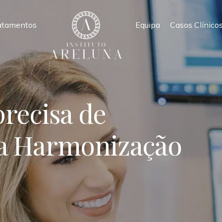
atamentos
Equipa
Casos Clínico
precisa de
 a Harmonização