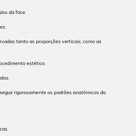
los da face.
es.
ervadas tanto as proporções verticais, como as
rocedimento estético.
ados.
é, seguir rigorosamente os padrões anatómicos da
cas.