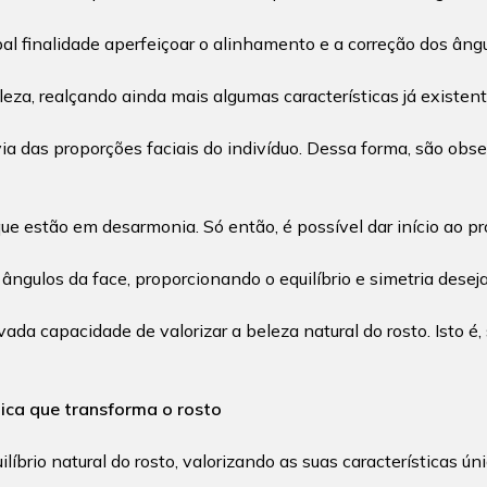
l finalidade aperfeiçoar o alinhamento e a correção dos ângu
eza, realçando ainda mais algumas características já existent
via das proporções faciais do indivíduo. Dessa forma, são obs
o que estão em desarmonia. Só então, é possível dar início ao p
e ângulos da face, proporcionando o equilíbrio e simetria desej
vada capacidade de valorizar a beleza natural do rosto. Isto 
tica que transforma o rosto
íbrio natural do rosto, valorizando as suas características úni