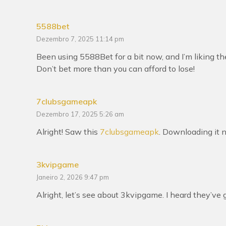
5588bet
Dezembro 7, 2025 11:14 pm
Been using 5588Bet for a bit now, and I’m liking the
Don’t bet more than you can afford to lose!
7clubsgameapk
Dezembro 17, 2025 5:26 am
Alright! Saw this
7clubsgameapk
. Downloading it no
3kvipgame
Janeiro 2, 2026 9:47 pm
Alright, let’s see about 3kvipgame. I heard they’ve g