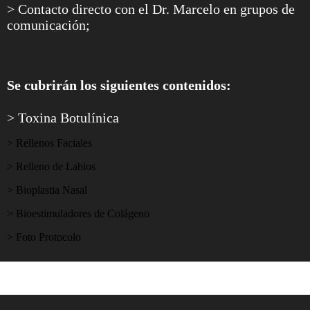
> Contacto directo con el Dr. Marcelo en grupos de
comunicación;
Se cubrirán los siguientes contenidos:
> Toxina Botulínica
> Rellenos Faciales
> Relleno de Labios
> Bioplastia Nasal
> Bioestimuladores de Colágeno
> Foto Protocolo
Testimonios de nuestros alumnos