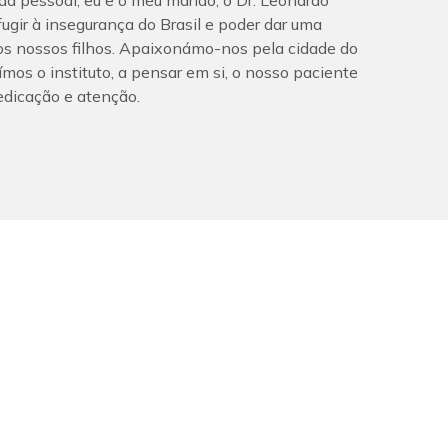
 pessoal, eu e o meu marido, o Dr. Leonardo
ugir à insegurança do Brasil e poder dar uma
os nossos filhos. Apaixonámo-nos pela cidade do
uímos o instituto, a pensar em si, o nosso paciente
edicação e atenção.