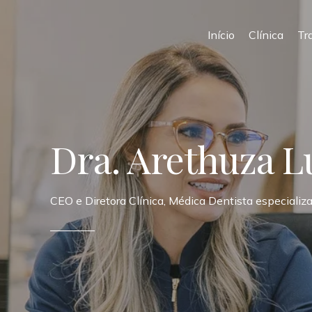
Início
Clínica
Tr
Dra. Arethuza L
CEO e Diretora Clínica, Médica Dentista especializ