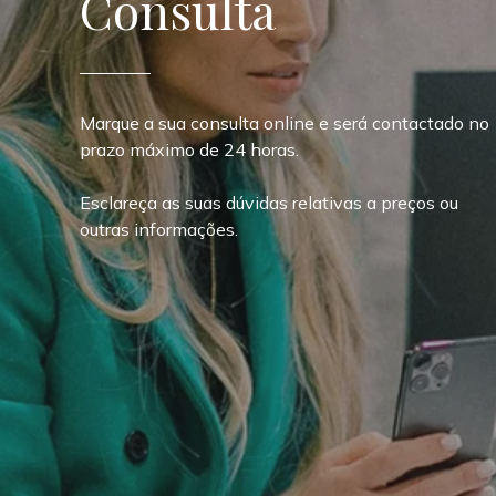
Consulta
Marque a sua consulta online e será contactado no
prazo máximo de 24 horas.
Esclareça as suas dúvidas relativas a preços ou
outras informações.