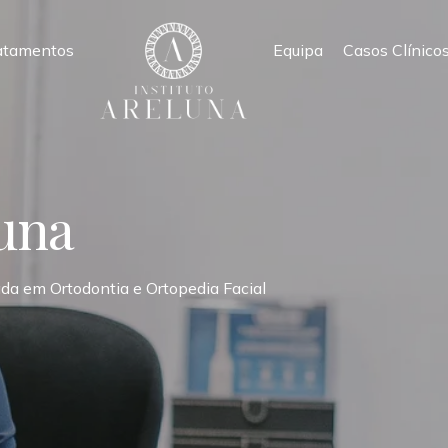
atamentos
Equipa
Casos Clínico
una
ada em Ortodontia e Ortopedia Facial